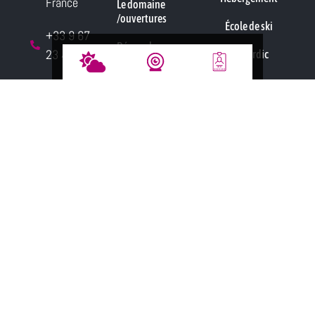
France
Le domaine
/ouvertures
École de ski
+33 9 67
Démarche
23 47 43
Chalet Nordic
environnementale
Location
Nous écrire
Forfait
La Randonnée
par mail
Location
Réglementation
N° secours
Nos champions
+33 4 50
Contact
32 65 15
Copyright 2026 - Tous droits réservés
-
Mentions légales