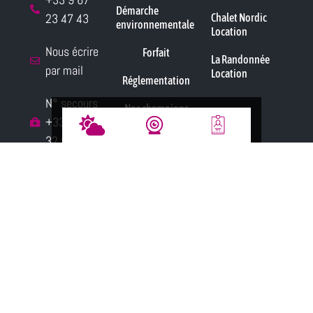
Démarche
23 47 43
Chalet Nordic
environnementale
Location
Nous écrire
Forfait
La Randonnée
par mail
Location
Réglementation
N° secours
Nos champions
+33 4 50
Contact
32 65 15
Copyright 2026 - Tous droits réservés
-
Mentions légales