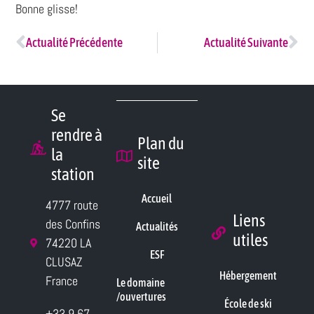
Bonne glisse!
Actualité Précédente
Actualité Suivante
Se
rendre à
Plan du
la
site
station
Accueil
4777 route
Liens
des Confins
Actualités
utiles
74220 LA
ESF
CLUSAZ
Hébergement
France
Le domaine
/ouvertures
École de ski
+33 9 67